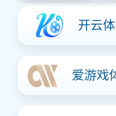
人名单还特别强调了“
在比赛中通过阵容调
员，他们通常能在世
隐藏瑰宝：
真正的选秀高手，往往
备绝佳爆发潜力的球
的年轻后卫。这些球员
打出冷门表现，他们
分在相对均衡的小组
眼的非豪门球员，他
总而言之，2026世
真正决定胜负的，是你
接下来的备战期里，