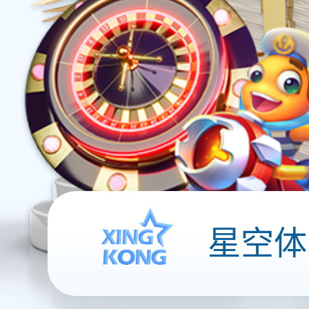
超级巨星领
在这份54人名单中，
字无疑占据了金字塔的
他们的价值不仅体现
是，梦幻选秀并非单纯
要立即转向功能性与
果你拿下了姆巴佩，
中坚力量与
名单中段的球员是构建
吉尔·范迪克、鲁本·
如，优秀的防守型中场