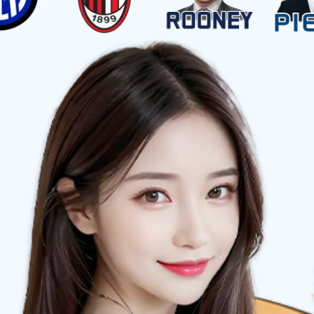
世界杯梦幻选秀指南：54名球员
2026-06-09 15:04
40 次阅读
首页
/
体育快讯
世界杯的脚步逐渐临近，全球足球迷的目光已开始聚焦于这场即将
和游戏玩家而言，世界杯的魅力不仅在于赛场的对抗，更在于赛
近日，一份涵盖54名核心球员的“梦幻选秀”名单浮出水面，其
藏着多位可能一鸣惊人的“隐藏瑰宝”。这份指南旨在为你解析