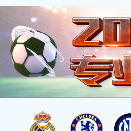
米兰体育网页版
带您畅
专业平台，数据精准，
高清直播
覆盖热
聚焦足球、篮球、电竞等赛事，
每日内
极速访问
下载APP